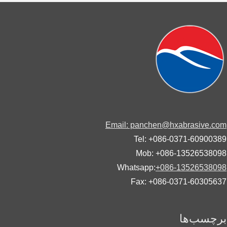
Email: panchen@hxabrasive.
Tel: +086-0371-60900
Mob: +086-13526538
Whatsapp:
+086-13526538
Fax: +086-0371-60305
چسب‌ها