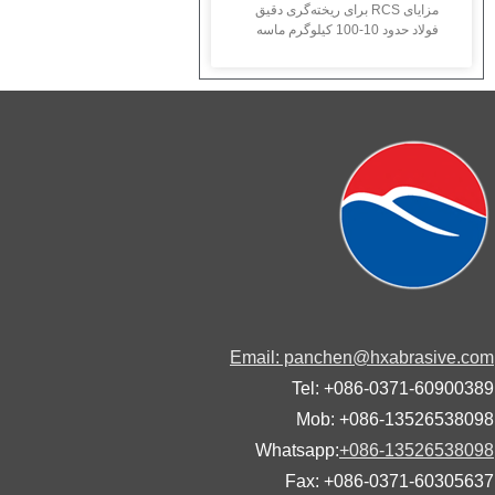
مزایای RCS برای ریخته‌گری دقیق
فولاد حدود 10-100 کیلوگرم ماسه
Email: panchen@hxabrasive.
Tel: +086-0371-60900
Mob: +086-13526538
Whatsapp:
+086-13526538
Fax: +086-0371-60305