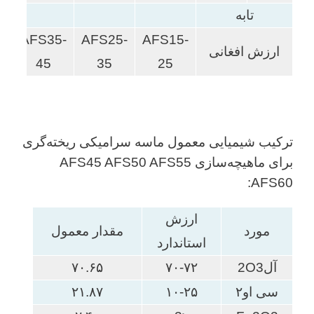
تابه
45-
AFS35-
AFS25-
AFS15-
ارزش افغانی
5
45
35
25
ترکیب شیمیایی معمول ماسه سرامیکی ریخته‌گری
برای ماهیچه‌سازی AFS45 AFS50 AFS55
AFS60:
ارزش
مورد
مقدار معمول
استاندارد
آل2O3
۷۰-۷۲
۷۰.۶۵
سی او۲
۱۰-۲۵
۲۱.۸۷