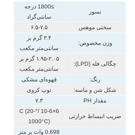
≥1800 درجه
نسوز
سانتی‌گراد
سختی موهس
۶.۵-۷.۵
۳.۴ گرم بر
وزن مخصوص:
سانتی‌متر مکعب
۱.۹۵-۲.۰۵ گرم بر
چگالی فله (LPD):
سانتی‌متر مکعب
رنگ:
قهوه‌ای مشکی
شکل شن و ماسه:
توپ کروی
مقدار PH
۷.۳
6×10-6 /°C (20-
ضریب انبساط حرارتی
1000°C)
0.698 وات بر متر