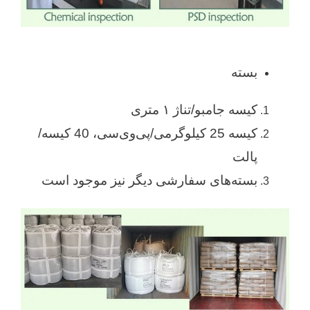
بسته
کیسه جامبو/تناژ ۱ متری
کیسه 25 کیلوگرمی/پی‌وی‌سی، 40 کیسه/
پالت
بسته‌های سفارشی دیگر نیز موجود است