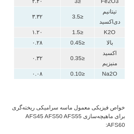
۲.۴۰
≤3
Fe2O3
تیتانیم
۳.۳۲
≤3.5
دی‌اکسید
۱.۲۰
≤1.5
K2O
بالا
≤0.45
۰.۲۸
اکسید
۰.۳۲
≤0.35
منیزیم
۰.۰۸
≤0.10
Na2O
خواص فیزیکی معمول ماسه سرامیکی ریخته‌گری
برای ماهیچه‌سازی AFS45 AFS50 AFS55
AFS60: