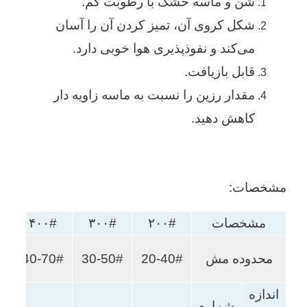
شن و ماسه خشک با رطوبت کم.
شکل کروی آن، تمیز کردن آن را آسان
می‌کند و نفوذپذیری هوا خوبی دارد.
قابل بازیافت.
مقدار رزین را نسبت به ماسه زاویه دار
کاهش دهید.
مشخصات:
مشخصات
۲۰۰#
۳۰۰#
۴۰۰#
۰#
-
محدوده مش
20-40#
30-50#
40-70#
0#
اندازه
شماره