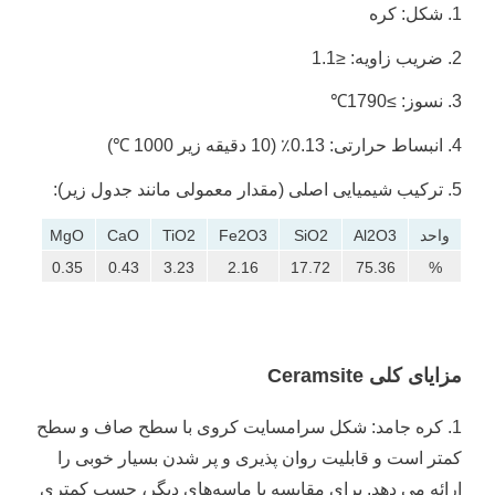
1. شکل: کره
2. ضریب زاویه: ≤1.1
3. نسوز: ≥1790℃
4. انبساط حرارتی: 0.13٪ (10 دقیقه زیر 1000 ℃)
5. ترکیب شیمیایی اصلی (مقدار معمولی مانند جدول زیر):
واحد
Al2O3
SiO2
Fe2O3
TiO2
CaO
MgO
K2O
0.33
0.35
0.43
3.23
2.16
17.72
75.36
%
مزایای کلی Ceramsite
1. کره جامد: شکل سرامسایت کروی با سطح صاف و سطح
کمتر است و قابلیت روان پذیری و پر شدن بسیار خوبی را
ارائه می دهد.
برای مقایسه با ماسه‌های دیگر، چسب کمتری