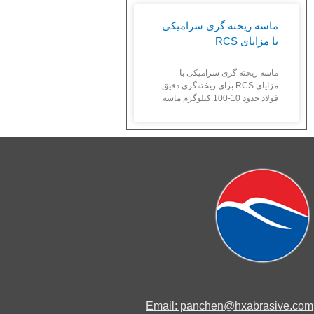
ماسه ریخته گری سرامیکی
با مزایای RCS
ماسه ریخته گری سرامیکی با
مزایای RCS برای ریخته‌گری دقیق
فولاد حدود 10-100 کیلوگرم ماسه
Email: panchen@hxabrasive.