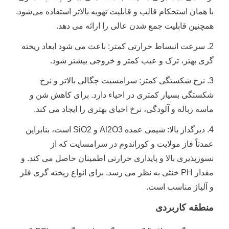
با همان استحکام قالب و قابلیت تهویه بالاتر استفاده می‌شود.
همچنین قابلیت جمع شدن عالی را ارائه می دهد.
2. سرعت انبساط حرارتی کمتر: باعث می شود ابعاد ریخته
گری بهتر، ترک و عیب کمتر و خروجی بیشتر شود.
3. نرخ شکستگی کمتر: سرامسیت چگالی بالاتر و نرخ
شکستگی بسیار کمتری در احیاء دارد.
برای کاهش شن و
ماسه زباله و آلودگی، نرخ احیای بهتری را ایجاد می کند.
4. دیرگداز بالا: شیمی عمده Al2O3 و SiO2 است، بنابراین
عمدتاً فاز مولایت و کوراندوم در سرامسایت که از
نسوزپذیری بالا و پایداری حرارتی اطمینان حاصل می کند.
و
مقدار PH خنثی به نظر می رسد.
برای انواع ریخته گری فلز
و آلیاژ مناسب است.
منطقه کاربردی